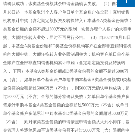
请确认成功，该类基金份额其余申请金额确认失败。 （2）自2024年9
月18日起，本基金取消个人客户单日单个基金账户在全部非直销销售
机构累计申购（含定期定额投资及转换转入）本基金A类基金份额或D
类基金份额的金额不超过300万元的限制，恢复办理个人客户的大额申
购、大额转换转入业务，届时不再另行公告。 （3）自2024年9月18日
起，本基金A类基金份额和D类基金份额机构客户在全部非直销销售机
构的大额申购、大额转换转入业务限制调整为：机构客户单日单个基
金账户在全部非直销销售机构累计申购（含定期定额投资及转换转
入， 下同）本基金A类基金份额或D类基金份额的金额不超过5000万
元（含）。如单日单个基金账户单笔申购本基金A类基金份额或D类基
金份额的金额超过5000万元（不含），则5000万元确认申购成功，超
过5000万元（不含）金额的部分将确认失败；如单日单个基金账户多
笔累计申购本基金A类基金份额的金额超过5000万元（不含）或单日
单个基金账户多笔累计申购本基金D类基金份额的金额超过5000万元
（不含），则对该类基金份额的申请按照申请金额从大到小排序，基
金管理人将逐笔累加至该类基金份额不超过5000万元（含）限额的申